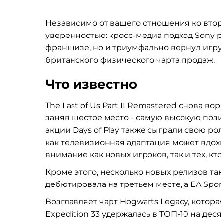
Независимо от вашего отношения ко второ
уверенностью: кросс-медиа подход Sony р
франшизе, но и триумфально вернул игру 
британского физического чарта продаж.
Что известно
The Last of Us Part II Remastered снова 
заняв шестое место - самую высокую пози
акции Days of Play также сыграли свою ро
как телевизионная адаптация может вдо
внимание как новых игроков, так и тех, к
Кроме этого, несколько новых релизов так
дебютировала на третьем месте, а EA Spo
Возглавляет чарт Hogwarts Legacy, которая
Expedition 33 удержалась в ТОП-10 на деся