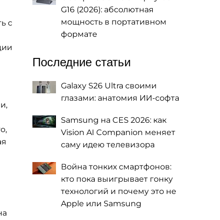
G16 (2026): абсолютная
мощность в портативном
ь с
формате
ции
Последние статьи
Galaxy S26 Ultra своими
глазами: анатомия ИИ-софта
и,
Samsung на CES 2026: как
о,
Vision AI Companion меняет
ая
саму идею телевизора
Война тонких смартфонов:
кто пока выигрывает гонку
технологий и почему это не
Apple или Samsung
на