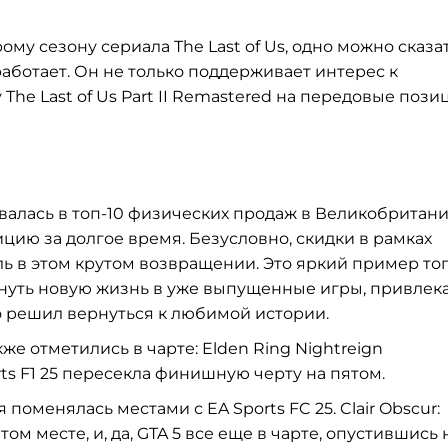
му сезону сериала The Last of Us, одно можно сказат
аботает. Он не только поддерживает интерес к
The Last of Us Part II Remastered на передовые пози
ворвалась в топ-10 физических продаж в Великобритани
цию за долгое время. Безусловно, скидки в рамках
ль в этом крутом возвращении. Это яркий пример тог
хнуть новую жизнь в уже выпущенные игры, привлек
то решил вернуться к любимой истории.
же отметились в чарте: Elden Ring Nightreign
rts F1 25 пересекла финишную черту на пятом.
 поменялась местами с EA Sports FC 25. Clair Obscur:
том месте, и, да, GTA 5 все еще в чарте, опустившись 