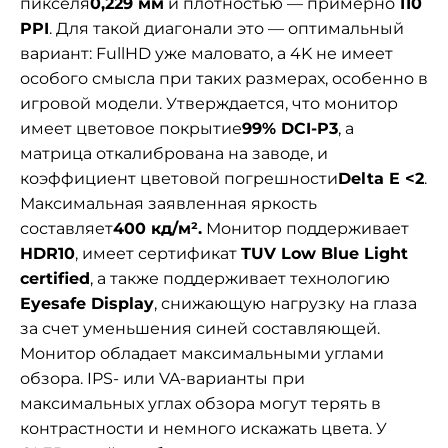
пикселя
0,229 мм
и плотностью — примерно
110
PPI
. Для такой диагонали это — оптимальный
вариант: FullHD уже маловато, а 4K не имеет
особого смысла при таких размерах, особенно в
игровой модели. Утверждается, что монитор
имеет цветовое покрытие
99% DCI-P3
, а
матрица откалибрована на заводе, и
коэффициент цветовой погрешности
Delta E <2
.
Максимальная заявленная яркость
составляет
400 кд/м².
Монитор поддерживает
HDR10
, имеет сертификат
TUV Low Blue Light
certified
, а также поддерживает технологию
Eyesafe Display
, снижающую нагрузку на глаза
за счет уменьшения синей составляющей.
Монитор обладает максимальными углами
обзора. IPS- или VA-варианты при
максимальных углах обзора могут терять в
контрастности и немного искажать цвета. У