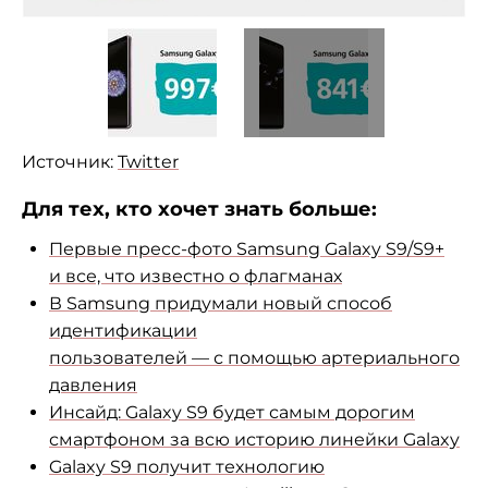
Источник:
Twitter
Для тех, кто хочет знать больше:
Первые
пресс-фото
Samsung Galaxy S9/S9+
и
все, что известно о
флагманах
В
Samsung придумали новый способ
идентификации
пользователей
—
с
помощью артериального
давления
Инсайд: Galaxy S9 будет самым дорогим
смартфоном за
всю историю линейки Galaxy
Galaxy S9 получит технологию