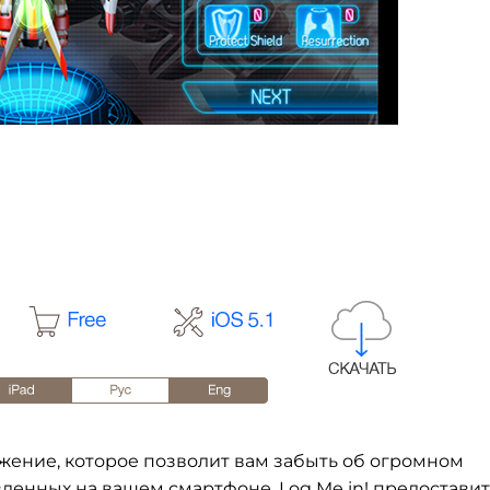
ение, которое позволит вам забыть об огромном
вленных на вашем смартфоне. Log Me in! предоставит