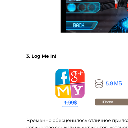
3.
Log Me In!
Временно обесценилось отличное прилож
количестве социальных клиентов, устано