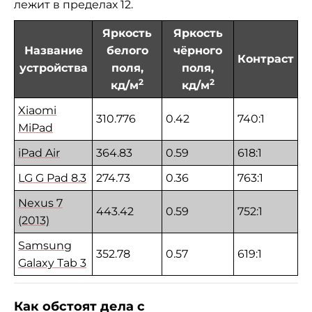
лежит в пределах 12.
Яркость
Яркость
Название
белого
чёрного
Контраст
устройства
поля,
поля,
2
2
кд/м
кд/м
Xiaomi
310.776
0.42
740:1
MiPad
iPad Air
364.83
0.59
618:1
LG G Pad 8.3
274.73
0.36
763:1
Nexus 7
443.42
0.59
752:1
(2013)
Samsung
352.78
0.57
619:1
Galaxy Tab 3
Как обстоят дела с