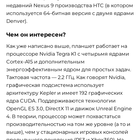
недавний Nexus 9 производства HTC (в котором
используется 64-битная версия с двумя ядрами
Denver).
Чем он интересен?
Как уже написано выше, планшет работает на
процессоре Nvidia Tegra K1 с четырьмя ядрами
Cortex-A15 и дополнительным
энергоэффективным ядром для простых задач.
Тактовая частота —
2.2 ГГц. Как говорят Nvidia,
графическая подсистема использует
архитектуру Kepler и имеет 192 графических
ядра CUDA.
Поддерживаются технологии
OpenGL ES 3.0, DirectX 11 и движок
Unreal Engine
4. В теории, процессор может похвастаться
производительностью на том же уровне (а то и
выше), чем у стационарных игровых консолей
предыдущего поколения (PS3 и Xbox360). На