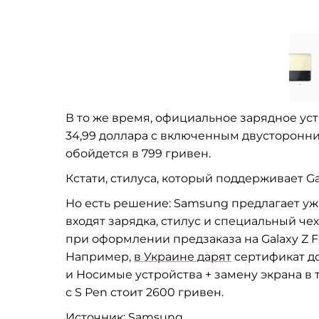
В
то
же время, официальное зарядное ус
34,99
доллара с
включенным двусторонн
обойдется в
799 гривен.
Кстати, стилуса, который поддерживает Ga
Но
есть решение: Samsung предлагает уже
входят зарядка, стилус и
специальный чех
при оформлении предзаказа на
Galaxy Z
F
Например,
в
Украине дарят
сертификат д
и
Носимые устройства + замену экрана в
с
S
Pen стоит 2600 гривен.
Источник:
Samsung