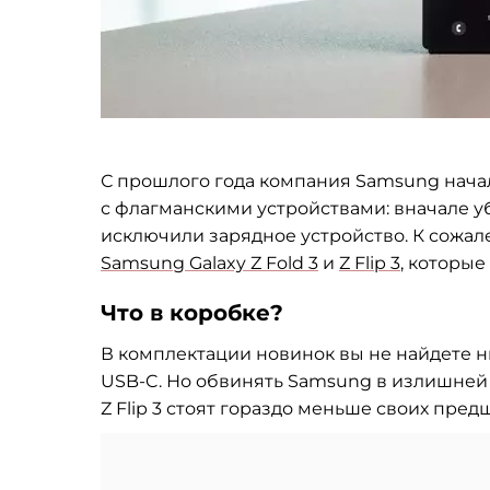
С
прошлого года компания Samsung начал
с
флагманскими устройствами: вначале уб
исключили зарядное устройство. К
сожале
Samsung Galaxy Z
Fold 3
и
Z
Flip 3
, которые
Что в
коробке?
В
комплектации новинок вы
не
найдете н
USB-C
. Но
обвинять Samsung в
излишней 
Z
Flip 3 стоят гораздо меньше своих пред