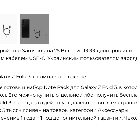
тройство Samsung на
25 Вт
стоит 19,99
долларов или
им кабелем
USB-C
. Украинским пользователям заряд
laxy Z
Fold 3, в
комплекте тоже нет.
 готовый набор Note Pack для Galaxy Z
Fold 3, в
кото
ол. Его можно купить отдельно либо получить беспл
old 3. Правда, это действует далеко не
во
всех странах
о
5 тысяч гривен на
товары категории Аксессуары
течение 1 года + 1 год дополнительной гарантии. Чехо