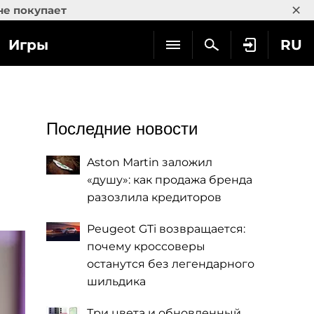
×
не покупает
Игры
RU
Последние новости
Aston Martin заложил
«душу»: как продажа бренда
разозлила кредиторов
Peugeot GTi возвращается:
почему кроссоверы
останутся без легендарного
шильдика
Три цвета и обновленный