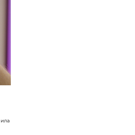
м
чила