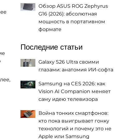
Обзор ASUS ROG Zephyrus
нее
G16 (2026): абсолютная
мощность в портативном
формате
Последние статьи
ие
о
Galaxy S26 Ultra своими
глазами: анатомия ИИ-софта
лее,
Samsung на CES 2026: как
Vision AI Companion меняет
саму идею телевизора
Война тонких смартфонов:
кто пока выигрывает гонку
технологий и почему это не
Apple или Samsung