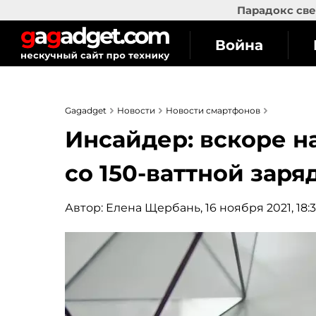
Парадокс све
Война
Gagadget
Новости
Новости смартфонов
Инсайдер: вскоре н
со 150-ваттной заря
Автор:
Елена Щербань
, 16 ноября 2021, 18: