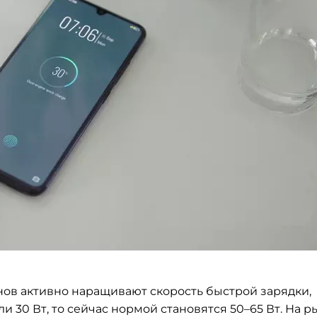
ов активно наращивают скорость быстрой зарядки,
 30 Вт, то
сейчас нормой становятся 50
–
65 Вт. На
р