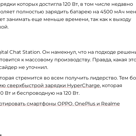
рядки которых достигла 120 Вт, в
том числе недавно
воляет полностью зарядить батарею на
4500
мАч ме
дет занимать еще меньше времени, так как к
выходу
ой.
al Chat Station. Он
намекнул, что на
подходе решен
товится к
массовому производству. Правда, какая эт
сайдер не
уточнил.
оторая стремится во
всем получить лидерство. Тем бо
ию сверхбыстрой зарядки HyperCharge
, которая
0 Вт
и
беспроводную на
120 Вт.
тировать смартфоны ОРРО, OnePlus и
Realme
: