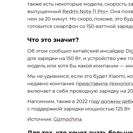
также есть некоторые модели, скорость за
выпущенный
Redmi Note 11 Pro+
. Она поз
чем за
20
минут. Но
скоро, похоже, это бу
готовится смартфон со
150-ваттной
зарядк
Что это значит?
Об
этом сообщил китайский инсайдер Digit
для зарядки на
150 Вт, и
устройство уже го
модель или хотя
бы какой компании
—
ин
Мы
не
удивимся, если это будет Xiaomi, к
недавно компания
представила технолог
включает в
себя проводную зарядку на
20
Напомним, также в
2022 году
должны дебю
с
поддержкой зарядки мощностью 125 Вт.
Источник:
Gizmochina
Для тех, кто хочет знать больше