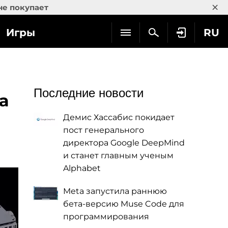
×
не покупает
Игры
RU
Последние новости
а
Демис Хассабис покидает
пост генерального
директора Google DeepMind
и станет главным ученым
Alphabet
Meta запустила раннюю
бета-версию Muse Code для
программирования