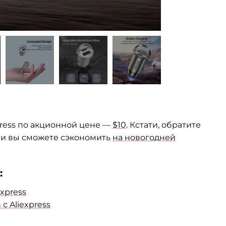
press по акционной цене —
$10
. Кстати, обратите
ми вы сможете сэкономить
на новогодней
:
xpress
 Aliexpress