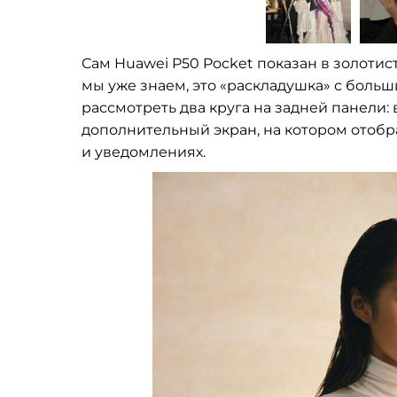
Сам Huawei P50 Pocket показан в
золотист
мы
уже знаем, это
«
раскладушка
»
с
больши
рассмотреть два круга на
задней панели: 
дополнительный экран, на
котором отобр
и
уведомлениях.