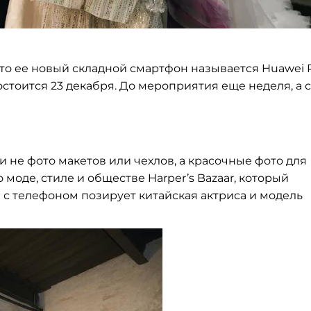
что ее
новый складной смартфон называется Huawei 
стоится 23 декабря. До
мероприятия еще неделя, а
и
не
фото макетов или чехлов, а
красочные фото для
о
моде, стиле и
обществе Harper’s
Bazaar, который
 с
телефоном позирует китайская актриса и
модель