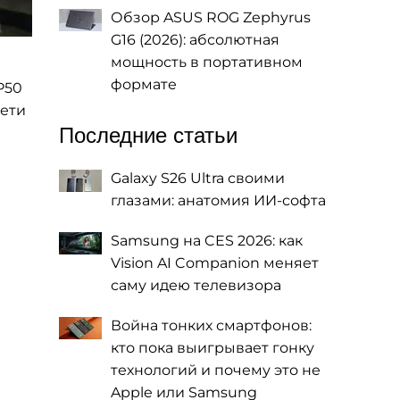
Обзор ASUS ROG Zephyrus
G16 (2026): абсолютная
мощность в портативном
формате
P50
сети
Последние статьи
Galaxy S26 Ultra своими
глазами: анатомия ИИ-софта
Samsung на CES 2026: как
Vision AI Companion меняет
саму идею телевизора
Война тонких смартфонов:
кто пока выигрывает гонку
технологий и почему это не
Apple или Samsung