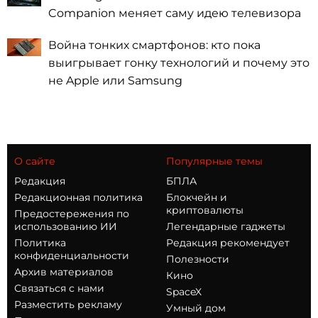
Companion меняет саму идею телевизора
Война тонких смартфонов: кто пока
выигрывает гонку технологий и почему это
не Apple или Samsung
О сайте
Популярные темы
Редакция
БПЛА
Редакционная политика
Блокчейн и
криптовалюты
Предостережения по
использованию ИИ
Легендарные гаджеты
Политика
Редакция рекомендует
конфиденциальности
Полезности
Архив материалов
Кино
Связаться с нами
SpaceX
Разместить рекламу
Умный дом