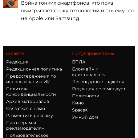
Война тонких смартфонов: кто пока
выигрывает гонку технологий и почему это
не Apple или Samsung
О сайте
Популярные темы
Редакция
БПЛА
Редакционная политика
Блокчейн и
криптовалюты
Предостережения по
использованию ИИ
Легендарные гаджеты
Политика
Редакция рекомендует
конфиденциальности
Полезности
Архив материалов
Кино
Связаться с нами
SpaceX
Разместить рекламу
Умный дом
Партнерам и
рекламодателям
Пользовательское