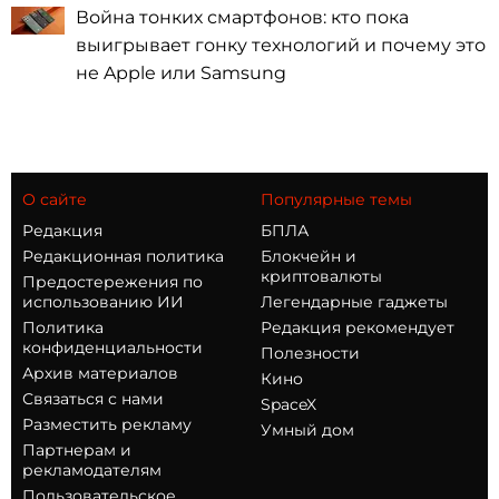
Война тонких смартфонов: кто пока
выигрывает гонку технологий и почему это
не Apple или Samsung
О сайте
Популярные темы
Редакция
БПЛА
Редакционная политика
Блокчейн и
криптовалюты
Предостережения по
использованию ИИ
Легендарные гаджеты
Политика
Редакция рекомендует
конфиденциальности
Полезности
Архив материалов
Кино
Связаться с нами
SpaceX
Разместить рекламу
Умный дом
Партнерам и
рекламодателям
Пользовательское