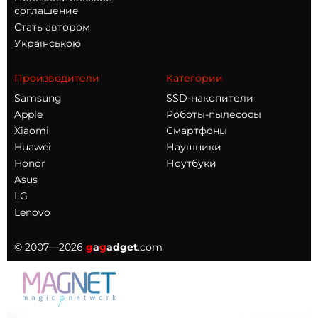
соглашение
Стать автором
Українською
Производители
Категории
Samsung
SSD-накопители
Apple
Роботы-пылесосы
Xiaomi
Смартфоны
Huawei
Наушники
Honor
Ноутбуки
Asus
LG
Lenovo
© 2007—2026
g
a
g
adget
.com