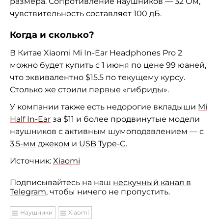
размера. Сопротивление наушников — 32 Ом,
чувствительность составляет 100 дБ.
Когда и сколько?
В Китае Xiaomi Mi In-Ear Headphones Pro 2
можно будет купить с 1 июня по цене 99 юаней,
что эквивалентно $15.5 по текущему курсу.
Столько же стоили первые «гибриды».
У компании также есть недорогие вкладыши
Mi
Half In-Ear
за $11 и более продвинутые модели
наушников с активным шумоподавлением — с
3.5-мм джеком
и
USB Type-C
.
Источник:
Xiaomi
Подписывайтесь на наш
нескучный канал в
Telegram
, чтобы ничего не пропустить.
Наушники
Xiaomi