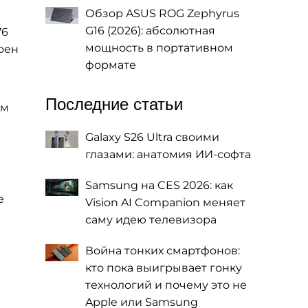
Обзор ASUS ROG Zephyrus
G16 (2026): абсолютная
76
мощность в портативном
роен
формате
Последние статьи
ум
Galaxy S26 Ultra своими
глазами: анатомия ИИ-софта
Samsung на CES 2026: как
е
Vision AI Companion меняет
саму идею телевизора
Война тонких смартфонов:
кто пока выигрывает гонку
технологий и почему это не
Apple или Samsung