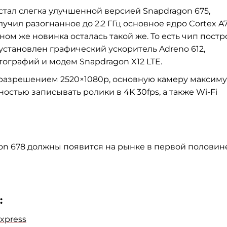
стал слегка улучшенной версией Snapdragon 675,
олучил разогнанное
до 2.2 ГГц
основное ядро
Cortex A
льном же новинка осталась такой же. То есть чип пост
 установлен графический ускоритель Adreno 612,
тографий и модем Snapdragon X12 LTE.
 разрешением 2520×1080p, основную камеру максим
остью записывать ролики в 4K 30fps, а также Wi-Fi
on 678 должны появится на рынке в первой половин
:
xpress