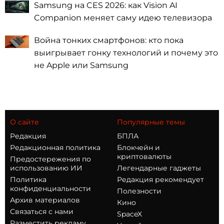
Samsung на CES 2026: как Vision AI
Companion меняет саму идею телевизора
Война тонких смартфонов: кто пока
выигрывает гонку технологий и почему это
не Apple или Samsung
О сайте
Популярные темы
Редакция
БПЛА
Редакционная политика
Блокчейн и
криптовалюты
Предостережения по
использованию ИИ
Легендарные гаджеты
Политика
Редакция рекомендует
конфиденциальности
Полезности
Архив материалов
Кино
Связаться с нами
SpaceX
Разместить рекламу