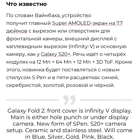
Что известно
По словам
Вайнбаха
, устройство
получит главный
Super AMOLED-экран на 7.7
дюймов
с вырезом или отверстием для
фронтальной камеры, внешний дисплей с
каплевидным вырезом (Infinity-V) и основную
камеру, как у
Galaxy S20+
. Речь идёт о четырёх
модулях на 12 Мп + 64 Мп + 12 Мп + 3D ToF. Кроме
этого, новинка будет поставляться с новым
стилусом S Pen и в пяти расцветках:
синей,
серебристой, золотой, розовой и чёрной.
Galaxy Fold 2: front cover is infinity V display.
Main is either hole punch or under display
camera. New form of SPen. S20+ camera
setup. Ceramic and stainless steel. Will come
in Blue, Silver, Gold, Pink, Black.