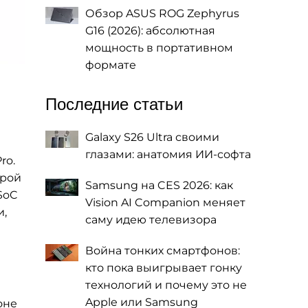
Обзор ASUS ROG Zephyrus
G16 (2026): абсолютная
мощность в портативном
формате
Последние статьи
Galaxy S26 Ultra своими
глазами: анатомия ИИ-софта
ro.
трой
Samsung на CES 2026: как
SoC
Vision AI Companion меняет
и,
саму идею телевизора
Война тонких смартфонов:
кто пока выигрывает гонку
технологий и почему это не
Apple или Samsung
оне