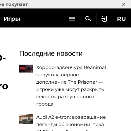
×
не покупает
Игры
RU
Последние новости
D-
Хоррор-адвенчура Reanimal
получила первое
дополнение The Prisoner —
ro
игроки уже могут раскрыть
секреты разрушенного
города
Audi A2 e-tron: возвращение
легенды об экономии, пока