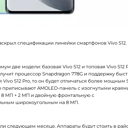
 раскрыл спецификации линейки смартфонов Vivo S12.
имум две модели: базовая
Vivo S12 и топовая Vivo S12 P
олучит процессор Snapdragon 778G и поддержку быс
я Vivo S12 Pro, то он будет отличаться более мощным 
 Pro приписывают AMOLED-панель с изогнутыми краям
+ 8 МП + 2 МП и двойную фронтальную с
льным широкоугольным на 8 МП.
 или следующем месяце. Аппараты будут стоить в рай