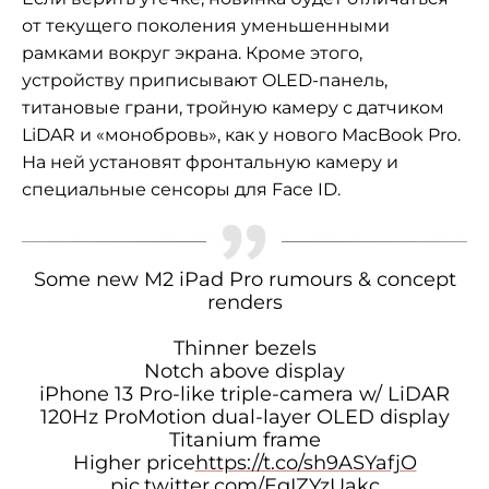
от текущего поколения уменьшенными
рамками вокруг экрана. Кроме этого,
устройству приписывают OLED-панель,
титановые грани, тройную камеру с датчиком
LiDAR и «монобровь», как у нового MacBook Pro.
На ней установят фронтальную камеру и
специальные сенсоры для Face ID.
Some new M2 iPad Pro rumours & concept
renders
Thinner bezels
Notch above display
iPhone 13 Pro-like triple-camera w/ LiDAR
120Hz ProMotion dual-layer OLED display
Titanium frame
Higher price
https://t.co/sh9ASYafjO
pic.twitter.com/EgIZYzUakc