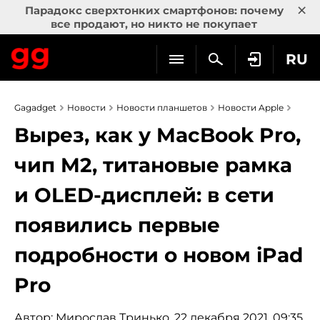
×
Парадокс сверхтонких смартфонов: почему
все продают, но никто не покупает
RU
Gagadget
Новости
Новости планшетов
Новости Apple
Вырез, как у MacBook Pro,
чип M2, титановые рамка
и OLED-дисплей: в сети
появились первые
подробности о новом iPad
Pro
Автор:
Мирослав Тринько
, 22 декабря 2021, 09:35