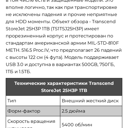
в том числе есть и защищенные модели. Это
вполне логично, так как при транспортировке
не исключены падения и прочие неприятные
для HDD моменты. Объект обзора - Transcend
StoreJet 25H3P 1TB (TS1TSJ25H3P) имеет
прорезиненный корпус и протестирован по
стандартам американской армии MIL-STD-810F
METH. 516.5 Proc.IV, что предполагает 26 падений
с высоты 122 см (4 фута). Модель поддерживает
USB 3.0 и доступна в вариантах 500GB, 750ГБ,
1ТБ и 1.5ТБ.
Технические характеристики Transcend
StoreJet 25H3P 1TB
Тип
Внешний жесткий диск
Форм-фактор
2.5 дюйма
Скорость вращения
5400 об/мин