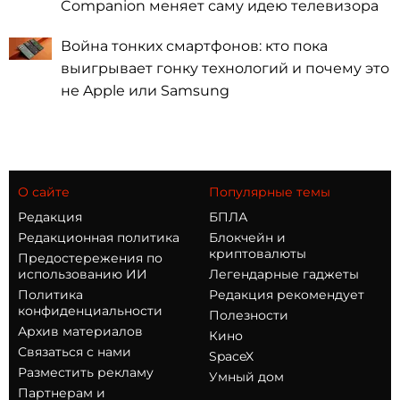
Companion меняет саму идею телевизора
Война тонких смартфонов: кто пока
выигрывает гонку технологий и почему это
не Apple или Samsung
О сайте
Популярные темы
Редакция
БПЛА
Редакционная политика
Блокчейн и
криптовалюты
Предостережения по
использованию ИИ
Легендарные гаджеты
Политика
Редакция рекомендует
конфиденциальности
Полезности
Архив материалов
Кино
Связаться с нами
SpaceX
Разместить рекламу
Умный дом
Партнерам и