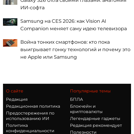
Galaxy S26 Ultra своими глазами: анатомия
ИИ-софта
Samsung на CES 2026: как Vision AI
Companion меняет саму идею телевизора
Война тонких смартфонов: кто пока
выигрывает гонку технологий и почему это
не Apple или Samsung
О сайте
Популярные темы
Редакция
БПЛА
Редакционная политика
Блокчейн и
криптовалюты
Предостережения по
использованию ИИ
Легендарные гаджеты
Политика
Редакция рекомендует
конфиденциальности
Полезности