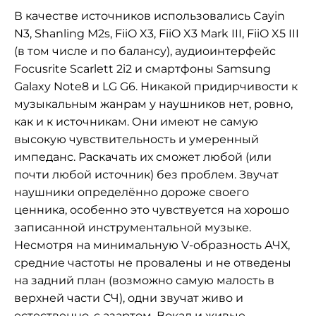
В качестве источников использовались Cayin
N3, Shanling M2s, FiiO X3, FiiO X3 Mark III, FiiO X5 III
(в том числе и по балансу), аудиоинтерфейс
Focusrite Scarlett 2i2 и смартфоны Samsung
Galaxy Note8 и LG G6. Никакой придирчивости к
музыкальным жанрам у наушников нет, ровно,
как и к источникам. Они имеют не самую
высокую чувствительность и умеренный
импеданс. Раскачать их сможет любой (или
почти любой источник) без проблем. Звучат
наушники определённо дороже своего
ценника, особенно это чувствуется на хорошо
записанной инструментальной музыке.
Несмотря на минимальную V-образность АЧХ,
средние частоты не провалены и не отведены
на задний план (возможно самую малость в
верхней части СЧ), одни звучат живо и
естественно, с азартом. Вокал и живые