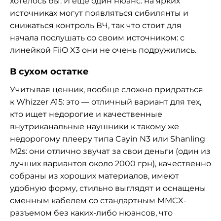
хотелось бы. И ещё один нюанс: на ярких
источниках могут появляться сибилянты и
снижаться контроль ВЧ, так что стоит для
начала послушать со своим источником: с
линейкой FiiO X3 они не очень подружились.
В сухом остатке
Учитывая ценник, вообще сложно придраться
к Whizzer A15: это — отличный вариант для тех,
кто ищет недорогие и качественные
внутриканальные наушники к такому же
недорогому плееру типа Cayin N3 или Shanling
M2s: они отлично звучат за свои деньги (один из
лучших вариантов около 2000 грн), качественно
собраны из хороших материалов, имеют
удобную форму, стильно выглядят и оснащены
сменным кабелем со стандартным MMCX-
разъемом без каких-либо нюансов, что